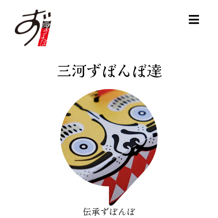
Skip
to
Togg
content
Navig
HOME
三河ずぼんぼ達
三河ずぼんぼとは
三河ずぼんぼ達
作り方
ダウンロード
伝承ずぼんぼ
三河ずぼんぼを購入する