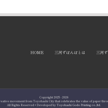
HOME
三河ずぼんぼとは
三河ず
Copyright 2025 - 2026
reative movement from Toyohashi City that celebrates the value of paper thro
All Rights Reserved • Developed by
Toyohashi Godo Printing co.,ltd.