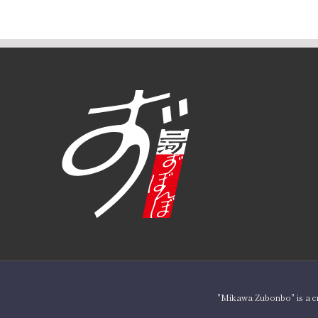
"Mikawa Zubonbo" is a c