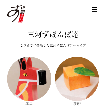
Skip
to
Togg
content
Navig
HOME
三河ずぼんぼ達
三河ずぼんぼとは
これまでに登場した三河ずぼんぼアーカイブ
三河ずぼんぼ達
作り方
ダウンロード
三河ずぼんぼを購入する
赤馬
鏡餅