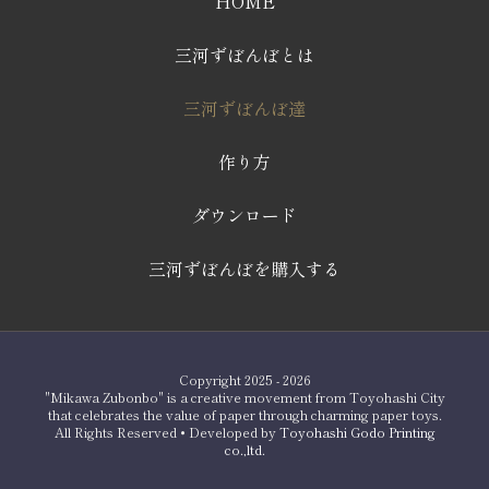
HOME
三河ずぼんぼとは
三河ずぼんぼ達
作り方
ダウンロード
三河ずぼんぼを購入する
Copyright 2025 - 2026
"Mikawa Zubonbo" is a creative movement from Toyohashi City
that celebrates the value of paper through charming paper toys.
All Rights Reserved • Developed by
Toyohashi Godo Printing
co.,ltd.